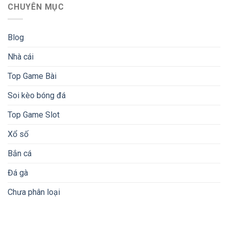
CHUYÊN MỤC
Blog
Nhà cái
Top Game Bài
Soi kèo bóng đá
Top Game Slot
Xổ số
Bắn cá
Đá gà
Chưa phân loại