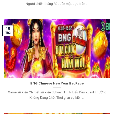
Người chiến thắng Rút tiền mặt dựa trên ...
15
Th2
Nh
Là nhà cái có đủ giấy tờ kinh doanh, uy tín và hợp pháp với
sự bảo hộ của chính phủ.
Tính bảo mật ổn định nhờ đầu tư nhiều vào hệ thống bảo
BNG Chinese New Year Bet Race
mật giúp mọi thông tin khách hàng luôn an toàn.
Game sự kiện Chi tiết sự kiện Sự kiện 1: Thi Đấu Đầu Xuân! Thưởng
Khủng Đang Chờ! Thời gian sự kiện ...
Hệ thống máy chủ và số lượng phòng lớn cung cấp khả năng
truy cập nhanh chóng, ổn định và thông suốt. Lag là rất hiếm.
Nhờ đó, các thao tác trong nhà cái được mượt hơn.