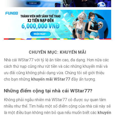
CHUYÊN MỤC:
KHUYẾN MÃI
Nhà cái WStar77 với tỷ lệ ăn tiền cao, đa dạng. Hơn nữa các
cách thứ nạp cũng như rút tiền và các những khuyến mãi và
ưu đãi cũng không phải dạng vừa. Chúng tôi sẽ giới thiệu
cho bạn những
khuyến mãi WStar77
đầy ấn tượng.
Những điểm cộng tại nhà cái WStar77?
Không phải ngẫu nhiên mà WStar77 có được sự quan tâm
nhiều như thế. Tìm hiểu một số điểm cộng của nhà cái này sẽ
là một điều bạn không nên bỏ qua nếu muốn biết các
khuyến