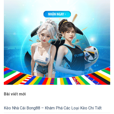
WStar77 có lừa đảo không?
Nếu nói về lừa đảo, hiện tại không có cáo buộc gian lận hoặc
lợi dụng nào chống lại WStar77. Tuy nhiên, do các lỗi kỹ
thuật thường xuyên xảy ra, WStar77 có khả năng trở thành
một ngôi nhà nhanh xuống dốc. Nếu WStar77 không thể sửa
những lỗi này trong thời gian tới, bạn vẫn nên cân nhắc lựa
chọn một nhà cái tốt hơn.
Thế là chúng ta đã cùng nhau không chỉ tìm hiểu về
khuyến
mãi WStar77
mà còn có thể biết được các ưu điểm tại đây.
Với những thông tin đó, mong rằng bạn đã có được sự tin
tưởng và sự tò mò về nhà cái này và muốn trải nghiệm thử
tại đây.
Bài viết mới
Kèo Nhà Cái Bong88 – Khám Phá Các Loại Kèo Chi Tiết