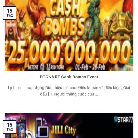
Hỗ trợ người chơi nhiệt tình, chu đáo.
15
Th2
Giao diện bắt mắt được thiết kế bởi các nhà làm game hàng
đầu. Do đó, chất lượng âm thanh, hình ảnh và hiệu ứng được
đảm bảo ở mức tối ưu.
Kho game phong phú và toàn diện.
Tỷ lệ thắng cược cao và các giải thưởng cực lớn
Nhiều khuyến mãi nổi bật với ưu đãi lớn
Các bước tạo tài khoản nhanh chóng và an toàn.
BTG và RT Cash Bombs Event
Gửi / rút tiền minh bạch, nhanh chóng và công bằng.
Lịch trình hoạt động Giới thiệu trò chơi Điều khoản và điều kiện [ Giải
đấu ] 1. Người thắng cuộc của ...
Sự đa dạng và hấp dẫn của khuyến mãi
WStar77
Bạn có biết mình có thể tham gia những chương trình
15
khuyến mãi WStar77
nào không? Nếu vẫn chưa nắm rõ thì
Th2
cùng chúng tôi liệt kê 1 số khuyến mãi tại WStar77 hấp dẫn.