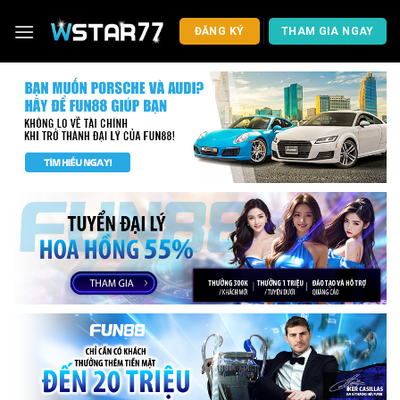
Skip
to
ĐĂNG KÝ
THAM GIA NGAY
content