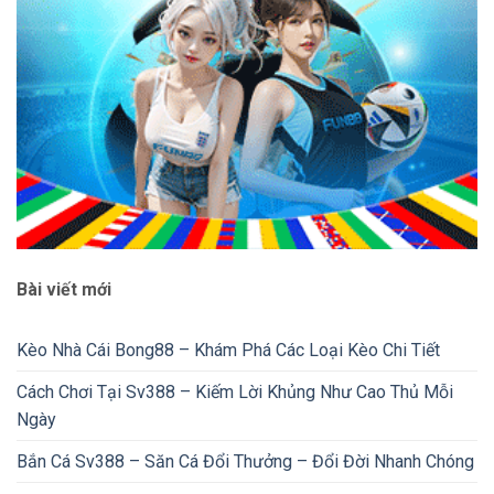
Bài viết mới
Kèo Nhà Cái Bong88 – Khám Phá Các Loại Kèo Chi Tiết
Cách Chơi Tại Sv388 – Kiếm Lời Khủng Như Cao Thủ Mỗi
Ngày
Bắn Cá Sv388 – Săn Cá Đổi Thưởng – Đổi Đời Nhanh Chóng