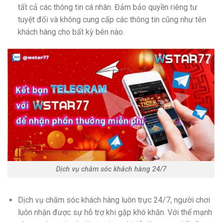
tất cả các thông tin cá nhân. Đảm bảo quyền riêng tư
tuyệt đối và không cung cấp các thông tin cũng như tên
khách hàng cho bất kỳ bên nào.
Dịch vụ chăm sóc khách hàng 24/7
Dịch vụ chăm sóc khách hàng luôn trực 24/7, người chơi
luôn nhận được sự hỗ trợ khi gặp khó khăn. Với thế mạnh