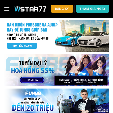
Skip
to
ĐĂNG KÝ
THAM GIA NGAY
content