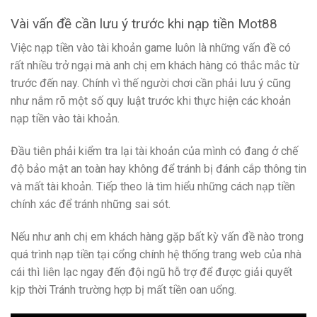
Vài vấn đề cần lưu ý trước khi nạp tiền Mot88
Việc nạp tiền vào tài khoản game luôn là những vấn đề có
rất nhiều trở ngại mà anh chị em khách hàng có thắc mắc từ
trước đến nay. Chính vì thế người chơi cần phải lưu ý cũng
như nắm rõ một số quy luật trước khi thực hiện các khoản
nạp tiền vào tài khoản.
Đầu tiên phải kiểm tra lại tài khoản của mình có đang ở chế
độ bảo mật an toàn hay không để tránh bị đánh cắp thông tin
và mất tài khoản. Tiếp theo là tìm hiểu những cách nạp tiền
chính xác để tránh những sai sót.
Nếu như anh chị em khách hàng gặp bất kỳ vấn đề nào trong
quá trình nạp tiền tại cổng chính hệ thống trang web của nhà
cái thì liên lạc ngay đến đội ngũ hỗ trợ để được giải quyết
kịp thời Tránh trường hợp bị mất tiền oan uổng.