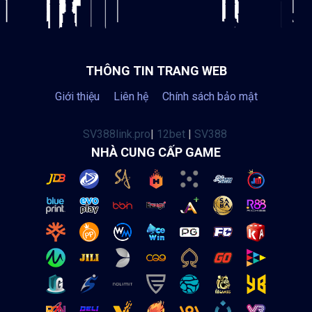
THÔNG TIN TRANG WEB
Giới thiệu
Liên hệ
Chính sách bảo mật
SV388link.pro
|
12bet
|
SV388
NHÀ CUNG CẤP GAME