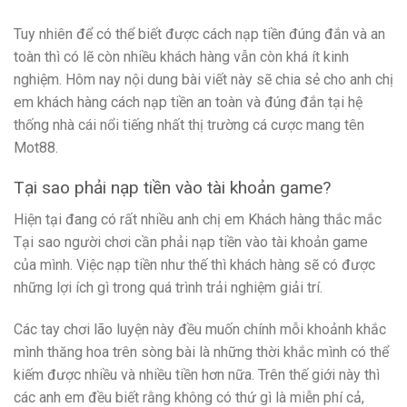
Tuy nhiên để có thể biết được cách nạp tiền đúng đắn và an
toàn thì có lẽ còn nhiều khách hàng vẫn còn khá ít kinh
nghiệm. Hôm nay nội dung bài viết này sẽ chia sẻ cho anh chị
em khách hàng cách nạp tiền an toàn và đúng đắn tại hệ
thống nhà cái nổi tiếng nhất thị trường cá cược mang tên
Mot88.
Tại sao phải nạp tiền vào tài khoản game?
Hiện tại đang có rất nhiều anh chị em Khách hàng thắc mắc
Tại sao người chơi cần phải nạp tiền vào tài khoản game
của mình. Việc nạp tiền như thế thì khách hàng sẽ có được
những lợi ích gì trong quá trình trải nghiệm giải trí.
Các tay chơi lão luyện này đều muốn chính mỗi khoảnh khắc
mình thăng hoa trên sòng bài là những thời khắc mình có thể
kiếm được nhiều và nhiều tiền hơn nữa. Trên thế giới này thì
các anh em đều biết rằng không có thứ gì là miễn phí cả,