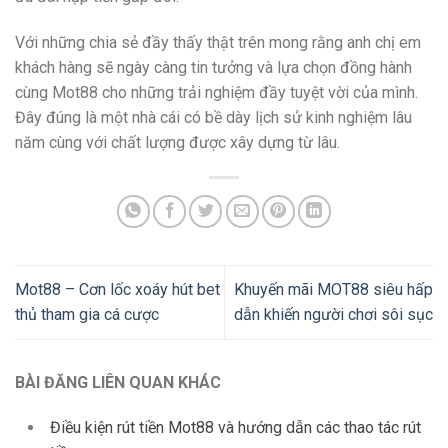
Với những chia sẻ đầy thấy thật trên mong rằng anh chị em
khách hàng sẽ ngày càng tin tưởng và lựa chọn đồng hành
cùng Mot88 cho những trải nghiệm đầy tuyệt vời của mình.
Đây đúng là một nhà cái có bề dày lịch sử kinh nghiệm lâu
năm cùng với chất lượng được xây dựng từ lâu.
Mot88 – Cơn lốc xoáy hút bet
Khuyến mãi MOT88 siêu hấp
thủ tham gia cá cược
dẫn khiến người chơi sôi sục
BÀI ĐĂNG LIÊN QUAN KHÁC
Điều kiện rút tiền Mot88 và hướng dẫn các thao tác rút