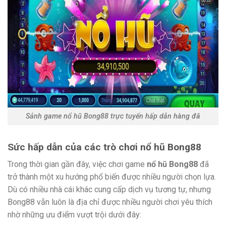
Sảnh game nổ hũ Bong88 trực tuyến hấp dẫn hàng đâ
Sức hấp dẫn của các trò chơi nổ hũ Bong88
Trong thời gian gần đây, việc chơi game
nổ hũ Bong88
đã
trở thành một xu hướng phổ biến được nhiều người chọn lựa.
Dù có nhiều nhà cái khác cung cấp dịch vụ tương tự, nhưng
Bong88 vẫn luôn là địa chỉ được nhiều người chơi yêu thích
nhờ những ưu điểm vượt trội dưới đây: