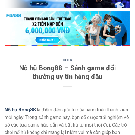
BLOG
Nổ hũ Bong88 – Sảnh game đổi
thưởng uy tín hàng đầu
Nỗ hũ Bong88
là điểm đến giải trí của hàng triệu thành viên
mỗi ngày. Trong sảnh game này, bạn sẽ được trải nghiệm vô
số các tựa game hấp dẫn và bất hủ từ mọi thời đại. Các trò
chơi nổ hủ không chỉ mang lại niềm vui mà còn giúp bạn