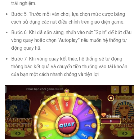
trải nghiệm.
Bước 5: Trước mỗi ván chơi, lựa chọn mức cược bằng
cách sử dụng các nút điều chỉnh trên giao diện game.
Bước 6: Khi đã sẵn sàng, nhấn vào nút “Spin” để bắt đầu
vòng quay hoặc chọn “Autoplay” nếu muốn hệ thống tự
động quay hũ.
Bước 7: Khi vòng quay kết thúc, hệ thống sẽ tự động
thông báo kết quả và chuyển tiền thưởng vào tài khoản
của bạn một cách nhanh chóng và tiện lợi