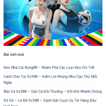
Bài viết mới
Kèo Nhà Cái Bong88 – Khám Phá Các Loại Kèo Chi Tiết
Cách Chơi Tại Sv388 – Kiếm Lời Khủng Như Cao Thủ Mỗi
Ngày
Bắn Cá Sv388 – Săn Cá Đổi Thưởng – Đổi Đời Nhanh Chóng
Xổ Số – Lô Đề Sv388 – Sảnh Đặt Cược Uy Tín Hàng Đầu