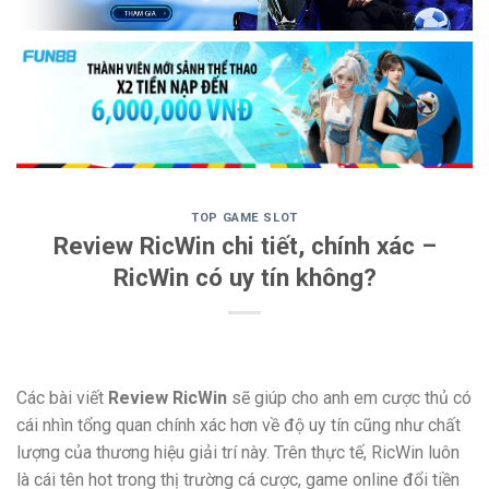
TOP GAME SLOT
Review RicWin chi tiết, chính xác –
RicWin có uy tín không?
Các bài viết
Review RicWin
sẽ giúp cho anh em cược thủ có
cái nhìn tổng quan chính xác hơn về độ uy tín cũng như chất
lượng của thương hiệu giải trí này. Trên thực tế, RicWin luôn
là cái tên hot trong thị trường cá cược, game online đổi tiền