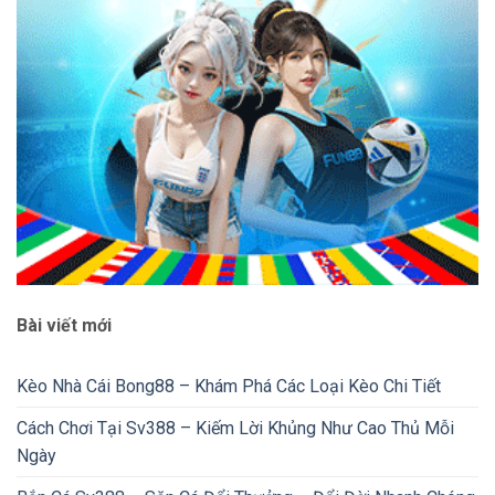
Bài viết mới
Kèo Nhà Cái Bong88 – Khám Phá Các Loại Kèo Chi Tiết
Cách Chơi Tại Sv388 – Kiếm Lời Khủng Như Cao Thủ Mỗi
Ngày