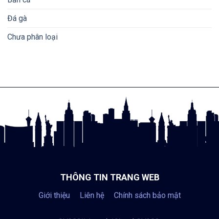
Đá gà
Chưa phân loại
THÔNG TIN TRANG WEB
Giới thiệu
Liên hệ
Chính sách bảo mật