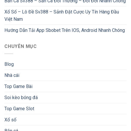
Bắn Cá Sv388 – Săn Cá Đổi Thưởng – Đổi Đời Nhanh Chóng
Xổ Số – Lô Đề Sv388 – Sảnh Đặt Cược Uy Tín Hàng Đầu
Việt Nam
Hướng Dẫn Tải App Sbobet Trên IOS, Android Nhanh Chóng
CHUYÊN MỤC
Blog
Nhà cái
Top Game Bài
Soi kèo bóng đá
Top Game Slot
Xổ số
Bắn cá