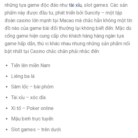
những tựa game độc đáo như
tài xỉu
, slot games. Các sản
phẩm này được đầu tư, phát triển bởi Suncity – một tập
đoàn casino lớn mạnh tại Macao mà chắc hẳn không một tín
đồ nào của game bài đổi thưởng lại không biết đến. Mặc dù
cổng game hiện cung cấp cho khách hàng hàng ngàn tựa
game hấp dẫn, thú vị khác nhau nhưng những sản phẩm nổi
bật nhất tại Casino chắc chắn phải nhắc đến:
Tiến lên miền Nam
Liêng ba lá
Sâm lốc – bài phỏm
Tài xỉu – xóc dĩa
Xì tố – Poker online
Mậu binh trực tuyến
Slot games – trên dưới.