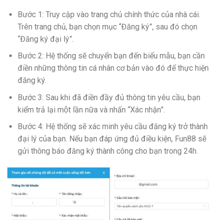
Bước 1: Truy cập vào trang chủ chính thức của nhà cái.
Trên trang chủ, bạn chọn mục “Đăng ký”, sau đó chọn
“Đăng ký đại lý”.
Bước 2: Hệ thống sẽ chuyển bạn đến biểu mẫu, bạn cần
điền những thông tin cá nhân cơ bản vào đó để thực hiện
đăng ký.
Bước 3: Sau khi đã điền đầy đủ thông tin yêu cầu, bạn
kiểm trả lại một lần nữa và nhấn “Xác nhận”.
Bước 4: Hệ thống sẽ xác minh yêu cầu đăng ký trở thành
đại lý của bạn. Nếu bạn đáp ứng đủ điều kiện, Fun88 sẽ
gửi thông báo đăng ký thành công cho bạn trong 24h.