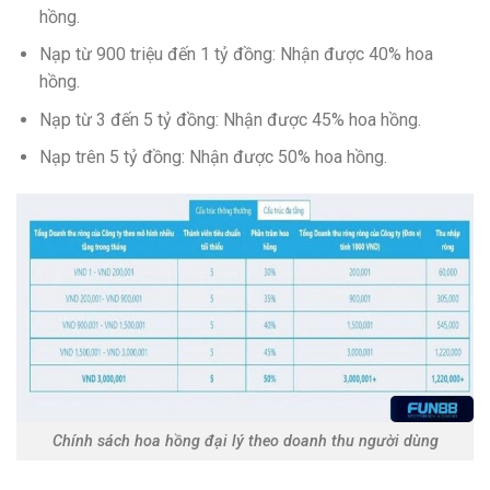
hồng.
Nạp từ 900 triệu đến 1 tỷ đồng: Nhận được 40% hoa
hồng.
Nạp từ 3 đến 5 tỷ đồng: Nhận được 45% hoa hồng.
Nạp trên 5 tỷ đồng: Nhận được 50% hoa hồng.
Chính sách hoa hồng đại lý theo doanh thu người dùng