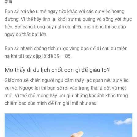
búa
Bạn sẽ rơi vào u mê ngay tức khắc với các sự việc hoang
đường. Vì thế hãy tỉnh lại khỏi sự mù quáng và sống với thực
tiễn. Bởi càng trong suy nghĩ có nhiều mơ mộng thì sẽ gặp
nguy cơ thất bại lớn.
Bạn sẽ nhanh chóng tích được vàng bạc để đi chu du thiên
hạ khi tất tay cặp lô đề 39 – 85.
Mơ thấy đi du lịch chốt con gì để giàu to?
Giấc mơ sẽ khiến người ngủ cảm thấy lạc quan nếu sự việc
vui vẻ. Ngược lại thì bạn sẽ rơi vào trạng thái ủ dột và mệt
mỏi. Vì thế chủ mộng hãy lưu giữ những khoảnh khắc trong
chiêm bao của mình để tìm giải mã như sau: