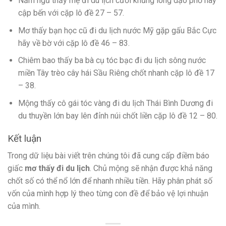
Nằm ngủ thấy mẹ đi du lịch cưỡi khủng long dạo phố hãy
cập bến với cặp lô đề 27 – 57.
Mơ thấy bạn học cũ đi du lịch nước Mỹ gặp gấu Bắc Cực
hãy về bờ với cặp lô đề 46 – 83.
Chiêm bao thấy ba bà cụ tóc bạc đi du lịch sông nước
miền Tây trèo cây hái Sầu Riêng chốt nhanh cặp lô đề 17
– 38.
Mộng thấy cô gái tóc vàng đi du lịch Thái Bình Dương đi
du thuyền lớn bay lên đỉnh núi chốt liền cặp lô đề 12 – 80.
Kết luận
Trong dữ liệu bài viết trên chúng tôi đã cung cấp điềm báo
giấc
mơ thấy đi du lịch
. Chủ mộng sẽ nhận được khả năng
chốt số có thể nổ lớn để nhanh nhiều tiền. Hãy phân phát số
vốn của mình hợp lý theo từng con đề để bảo vệ lợi nhuận
của mình.