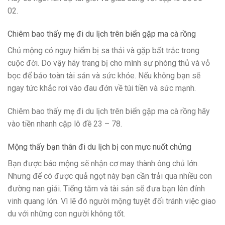
02.
Chiêm bao thấy mẹ đi du lịch trên biển gặp ma cà rồng
Chủ mộng có nguy hiểm bị sa thải và gặp bất trắc trong
cuộc đời. Do vậy hãy trang bị cho mình sự phòng thủ và vỏ
bọc để bảo toàn tài sản và sức khỏe. Nếu không bạn sẽ
ngay tức khắc rơi vào đau đớn về túi tiền và sức mạnh.
Chiêm bao thấy mẹ đi du lịch trên biển gặp ma cà rồng hãy
vào tiền nhanh cặp lô đề 23 – 78.
Mộng thấy bạn thân đi du lịch bị con mực nuốt chửng
Bạn được báo mộng sẽ nhận cơ may thành ông chủ lớn.
Nhưng để có được quả ngọt này bạn cần trải qua nhiều con
đường nan giải. Tiếng tăm và tài sản sẽ đưa bạn lên đỉnh
vinh quang lớn. Vì lẽ đó người mộng tuyệt đối tránh việc giao
du với những con người không tốt.