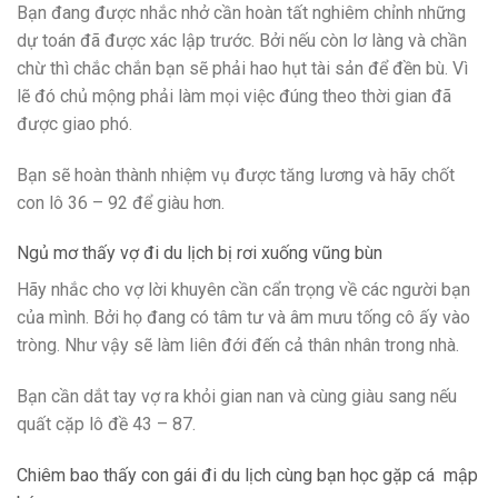
Bạn đang được nhắc nhở cần hoàn tất nghiêm chỉnh những
dự toán đã được xác lập trước. Bởi nếu còn lơ làng và chần
chừ thì chắc chắn bạn sẽ phải hao hụt tài sản để đền bù. Vì
lẽ đó chủ mộng phải làm mọi việc đúng theo thời gian đã
được giao phó.
Bạn sẽ hoàn thành nhiệm vụ được tăng lương và hãy chốt
con lô 36 – 92 để giàu hơn.
Ngủ mơ thấy vợ đi du lịch bị rơi xuống vũng bùn
Hãy nhắc cho vợ lời khuyên cần cẩn trọng về các người bạn
của mình. Bởi họ đang có tâm tư và âm mưu tống cô ấy vào
tròng. Như vậy sẽ làm liên đới đến cả thân nhân trong nhà.
Bạn cần dắt tay vợ ra khỏi gian nan và cùng giàu sang nếu
quất cặp lô đề 43 – 87.
Chiêm bao thấy con gái đi du lịch cùng bạn học gặp cá mập