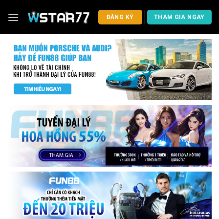
Skip
to
ĐĂNG KÝ
THAM GIA NGAY
content