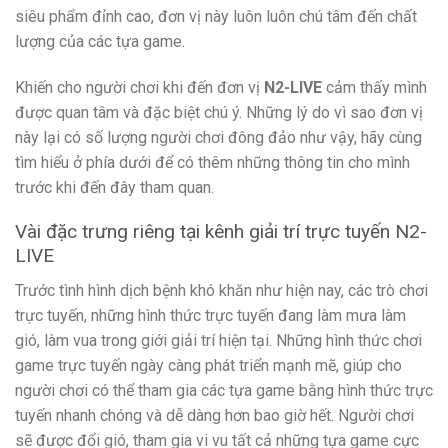
siêu phẩm đỉnh cao, đơn vị này luôn luôn chú tâm đến chất
lượng của các tựa game.
Khiến cho người chơi khi đến đơn vị
N2-LIVE
cảm thấy mình
được quan tâm và đặc biệt chú ý. Những lý do vì sao đơn vị
này lại có số lượng người chơi đông đảo như vậy, hãy cùng
tìm hiểu ở phía dưới để có thêm những thông tin cho mình
trước khi đến đây tham quan.
Vài đặc trưng riêng tại kênh giải trí trực tuyến N2-
LIVE
Trước tình hình dịch bệnh khó khăn như hiện nay, các trò chơi
trực tuyến, những hình thức trực tuyến đang làm mưa làm
gió, làm vua trong giới giải trí hiện tại. Những hình thức chơi
game trực tuyến ngày càng phát triển mạnh mẽ, giúp cho
người chơi có thể tham gia các tựa game bằng hình thức trực
tuyến nhanh chóng và dễ dàng hơn bao giờ hết. Người chơi
sẽ được đổi gió, tham gia vi vu tất cả những tựa game cực