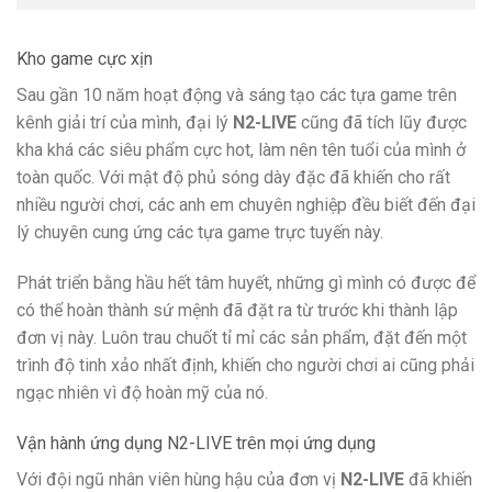
Kho game cực xịn
Sau gần 10 năm hoạt động và sáng tạo các tựa game trên
kênh giải trí của mình, đại lý
N2-LIVE
cũng đã tích lũy được
kha khá các siêu phẩm cực hot, làm nên tên tuổi của mình ở
toàn quốc. Với mật độ phủ sóng dày đặc đã khiến cho rất
nhiều người chơi, các anh em chuyên nghiệp đều biết đến đại
lý chuyên cung ứng các tựa game trực tuyến này.
Phát triển bằng hầu hết tâm huyết, những gì mình có được để
có thể hoàn thành sứ mệnh đã đặt ra từ trước khi thành lập
đơn vị này. Luôn trau chuốt tỉ mỉ các sản phẩm, đặt đến một
trình độ tinh xảo nhất định, khiến cho người chơi ai cũng phải
ngạc nhiên vì độ hoàn mỹ của nó.
Vận hành ứng dụng N2-LIVE trên mọi ứng dụng
Với đội ngũ nhân viên hùng hậu của đơn vị
N2-LIVE
đã khiến