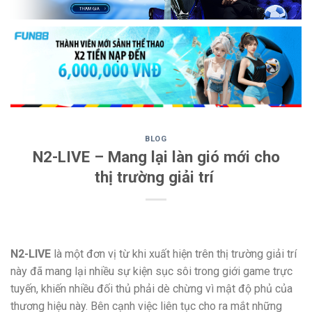
BLOG
N2-LIVE – Mang lại làn gió mới cho
thị trường giải trí
N2-LIVE
là một đơn vị từ khi xuất hiện trên thị trường giải trí
này đã mang lại nhiều sự kiện sục sôi trong giới game trực
tuyến, khiến nhiều đối thủ phải dè chừng vì mật độ phủ của
thương hiệu này. Bên cạnh việc liên tục cho ra mắt những