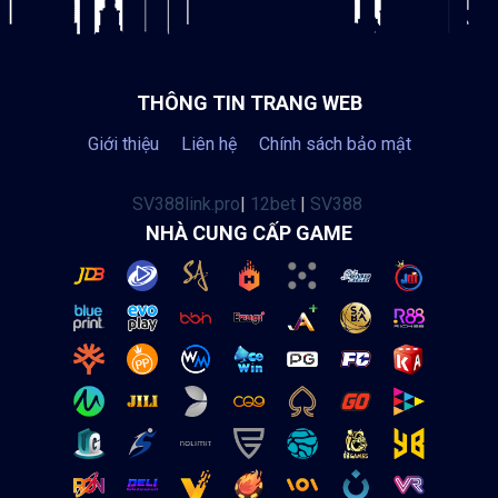
THÔNG TIN TRANG WEB
Giới thiệu
Liên hệ
Chính sách bảo mật
SV388link.pro
|
12bet
|
SV388
NHÀ CUNG CẤP GAME