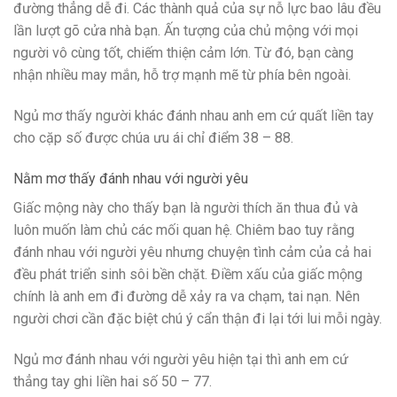
đường thẳng dễ đi. Các thành quả của sự nỗ lực bao lâu đều
lần lượt gõ cửa nhà bạn. Ấn tượng của chủ mộng với mọi
người vô cùng tốt, chiếm thiện cảm lớn. Từ đó, bạn càng
nhận nhiều may mắn, hỗ trợ mạnh mẽ từ phía bên ngoài.
Ngủ mơ thấy người khác đánh nhau anh em cứ quất liền tay
cho cặp số được chúa ưu ái chỉ điểm 38 – 88.
Nằm mơ thấy đánh nhau với người yêu
Giấc mộng này cho thấy bạn là người thích ăn thua đủ và
luôn muốn làm chủ các mối quan hệ. Chiêm bao tuy rằng
đánh nhau với người yêu nhưng chuyện tình cảm của cả hai
đều phát triển sinh sôi bền chặt. Điềm xấu của giấc mộng
chính là anh em đi đường dễ xảy ra va chạm, tai nạn. Nên
người chơi cần đặc biệt chú ý cẩn thận đi lại tới lui mỗi ngày.
Ngủ mơ đánh nhau với người yêu hiện tại thì anh em cứ
thẳng tay ghi liền hai số 50 – 77.