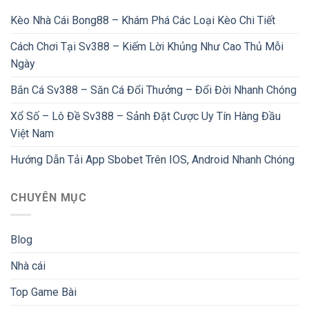
Kèo Nhà Cái Bong88 – Khám Phá Các Loại Kèo Chi Tiết
Cách Chơi Tại Sv388 – Kiếm Lời Khủng Như Cao Thủ Mỗi
Ngày
Bắn Cá Sv388 – Săn Cá Đổi Thưởng – Đổi Đời Nhanh Chóng
Xổ Số – Lô Đề Sv388 – Sảnh Đặt Cược Uy Tín Hàng Đầu
Việt Nam
Hướng Dẫn Tải App Sbobet Trên IOS, Android Nhanh Chóng
CHUYÊN MỤC
Blog
Nhà cái
Top Game Bài