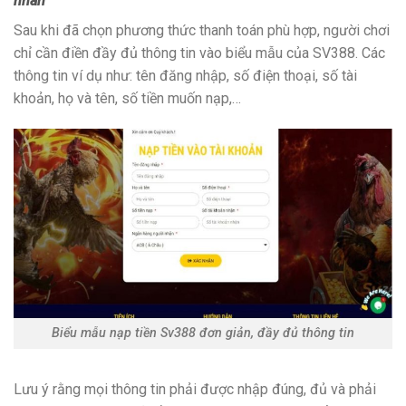
nhân
Sau khi đã chọn phương thức thanh toán phù hợp, người chơi
chỉ cần điền đầy đủ thông tin vào biểu mẫu của SV388. Các
thông tin ví dụ như: tên đăng nhập, số điện thoại, số tài
khoản, họ và tên, số tiền muốn nạp,…
Biểu mẫu nạp tiền Sv388 đơn giản, đầy đủ thông tin
Lưu ý rằng mọi thông tin phải được nhập đúng, đủ và phải