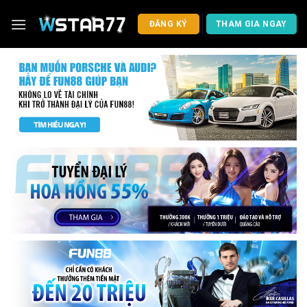
Skip
to
ĐĂNG KÝ
THAM GIA NGAY
content