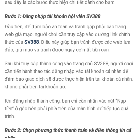
sau đây là các bước thực hiện chi tiết dành cho bạn:
Bước 1: Đăng nhập tài khoản hội viên SV388
Đầu tiên, để đảm bảo an toàn và tránh gặp phải các trang
web giả mạo, người chơi cần truy cập vào đường link chính
thức của
SV388
. Điều này giúp bạn tránh được các web lừa
đảo, giả mạo và tránh được nguy cơ mất tiền oan.
Sau khi truy cập thành công vào trang chủ SV388, người chơi
cần tiến hành thao tác đăng nhập vào tài khoản cá nhân để
đảm bảo giao dịch sẽ được thực hiện trên tài khoản cá nhân,
không phải trên tài khoản ảo.
Khi đăng nhập thành công, bạn chỉ cần nhấn vào nút “Nạp
tiền” ở góc bên phải phía trên của màn hình để tiếp tục quá
trình.
Bước 2: Chọn phương thức thanh toán và điền thông tin cá