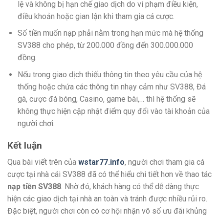
lệ và không bị hạn chế giao dịch do vi phạm điều kiện,
điều khoản hoặc gian lận khi tham gia cá cược.
Số tiền muốn nạp phải nằm trong hạn mức mà hệ thống
SV388 cho phép, từ 200.000 đồng đến 300.000.000
đồng.
Nếu trong giao dịch thiếu thông tin theo yêu cầu của hệ
thống hoặc chứa các thông tin nhạy cảm như SV388, Đá
gà, cược đá bóng, Casino, game bài,… thì hệ thống sẽ
không thực hiện cập nhật điểm quy đổi vào tài khoản của
người chơi.
Kết luận
Qua bài viết trên của
wstar77.info
, người chơi tham gia cá
cược tại nhà cái SV388 đã có thể hiểu chi tiết hơn về thao tác
nạp tiền SV388
. Nhờ đó, khách hàng có thể dễ dàng thực
hiện các giao dịch tại nhà an toàn và tránh được nhiều rủi ro.
Đặc biệt, người chơi còn có cơ hội nhận vô số ưu đãi khủng