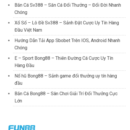
Bắn Cá Sv388 – Săn Cá Đổi Thưởng – Đổi Đời Nhanh
Chóng
Xổ Số – Lô Đề Sv388 – Sảnh Đặt Cược Uy Tín Hàng
Đầu Việt Nam
Hướng Dẫn Tải App Sbobet Trên IOS, Android Nhanh
Chóng
E – Sport Bong88 – Thiên Đường Cá Cược Uy Tín
Hàng Đầu
Nổ hũ Bong88 – Sảnh game đổi thưởng uy tín hàng
đầu
Bắn Cá Bong88 – Sân Chơi Giải Trí Đổi Thưởng Cực
Lớn