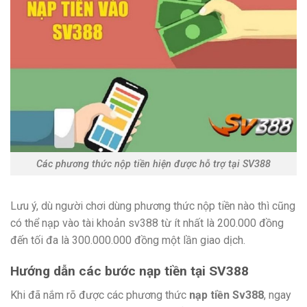
Các phương thức nộp tiền hiện được hỗ trợ tại SV388
Lưu ý, dù người chơi dùng phương thức nộp tiền nào thì cũng
có thể nạp
vào tài khoản sv388 từ ít nhất là 200.000 đồng
đến tối đa là 300.000.000 đồng một lần giao dịch.
Hướng dẫn các bước nạp tiền tại SV388
Khi đã nắm rõ được các phương thức
nạp tiền Sv388
, ngay