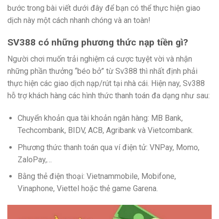
bước trong bài viết dưới đây để bạn có thể thực hiện giao
dịch này một cách nhanh chóng và an toàn!
SV388 có những phương thức nạp tiền gì?
Người chơi muốn trải nghiệm cá cược tuyệt vời và nhận
những phần thưởng “béo bở” từ Sv388 thì nhất định phải
thực hiện các giao dịch nạp/rút tại nhà cái. Hiện nay, Sv388
hỗ trợ khách hàng các hình thức thanh toán đa dạng như sau:
Chuyển khoản qua tài khoản ngân hàng: MB Bank,
Techcombank, BIDV, ACB, Agribank và Vietcombank.
Phương thức thanh toán qua ví điện tử: VNPay, Momo,
ZaloPay,…
Bằng thẻ điện thoại: Vietnammobile, Mobifone,
Vinaphone, Viettel hoặc thẻ game Garena.