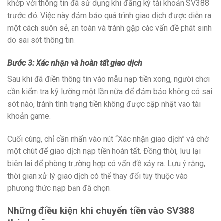
khớp với thông tin đã sử dụng khi đăng ký tài khoản SV388
trước đó. Việc này đảm bảo quá trình giao dịch được diễn ra
một cách suôn sẻ, an toàn và tránh gặp các vấn đề phát sinh
do sai sót thông tin.
Bước 3: Xác nhận và hoàn tất giao dịch
Sau khi đã điền thông tin vào mẫu nạp tiền xong, người chơi
cần kiểm tra kỹ lưỡng một lần nữa để đảm bảo không có sai
sót nào, tránh tình trạng tiền không được cập nhật vào tài
khoản game.
Cuối cùng, chỉ cần nhấn vào nút “Xác nhận giao dịch” và chờ
một chút để giao dịch nạp tiền hoàn tất. Đồng thời, lưu lại
biên lai để phòng trường hợp có vấn đề xảy ra. Lưu ý rằng,
thời gian xử lý giao dịch có thể thay đổi tùy thuộc vào
phương thức nạp bạn đã chọn.
Những điều kiện khi chuyển tiền vào SV388